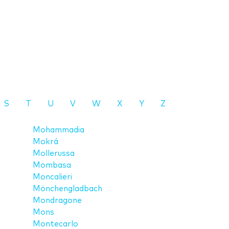
S
T
U
V
W
X
Y
Z
Mohammadia
Mokrá
Mollerussa
Mombasa
Moncalieri
Mönchengladbach
Mondragone
Mons
Montecarlo