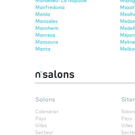
Mandelieu- La Napoule
Mayag
Manfredonia
Mazat
Manila
Mealh
Manizales
Meda
Mannheim
Medell
Manresa
Méjann
Mansoura
Mekne
Manta
Melbo
Salons
Site
Calendrier
Salon
Pays
Pays
Villes
Villes
Secteur
Secte