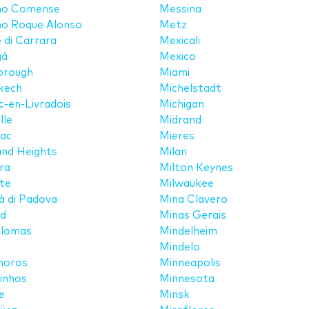
no Comense
Messina
no Roque Alonso
Metz
 di Carrara
Mexicali
gá
Mexico
orough
Miami
kech
Michelstadt
-en-Livradois
Michigan
lle
Midrand
lac
Mieres
nd Heights
Milan
ra
Milton Keynes
te
Milwaukee
 di Padova
Mina Clavero
d
Minas Gerais
lomas
Mindelheim
Mindelo
oros
Minneapolis
inhos
Minnesota
e
Minsk