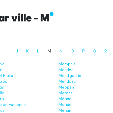
r ville - M
I
J
K
L
M
N
O
P
Q
R
va
Memphis
o
Menden
l Plata
Mendigorría
aibo
Mendoza
ay
Meppen
lla
Merate
rg
Mérida
e en Famenne
Merida
ias
Mersin