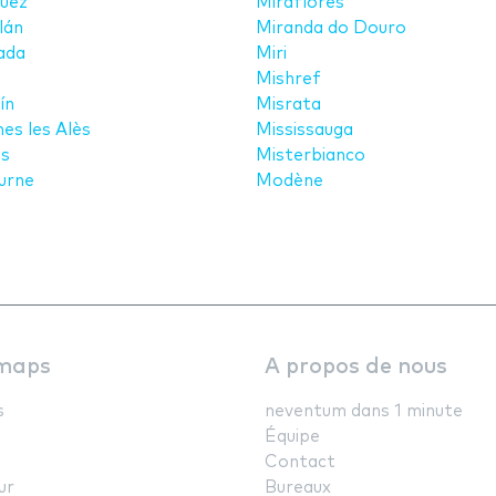
üez
Miraflores
lán
Miranda do Douro
ada
Miri
n
Mishref
ín
Misrata
es les Alès
Mississauga
s
Misterbianco
urne
Modène
maps
A propos de nous
s
neventum dans 1 minute
Équipe
Contact
ur
Bureaux