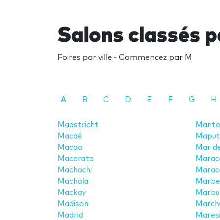
Salons classés pa
Foires par ville - Commencez par M
A
B
C
D
E
F
G
H
Maastricht
Manto
Macaé
Maput
Macao
Mar de
Macerata
Marac
Machachi
Marac
Machala
Marbe
Mackay
Marbu
Madison
March
Madrid
Mares