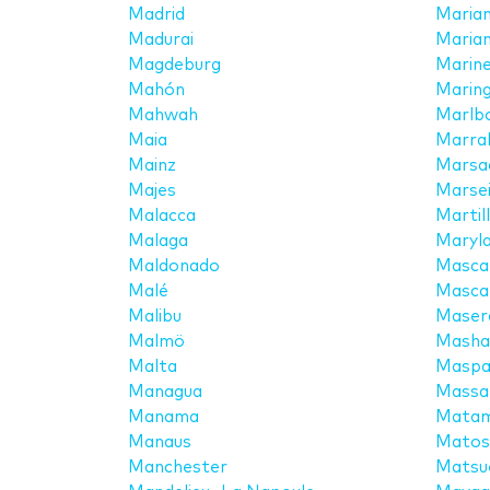
Madrid
Maria
Madurai
Maria
Magdeburg
Marine
Mahón
Marin
Mahwah
Marlb
Maia
Marra
Mainz
Marsac
Majes
Marsei
Malacca
Martil
Malaga
Maryla
Maldonado
Masca
Malé
Masca
Malibu
Maserà
Malmö
Masha
Malta
Maspa
Managua
Massa
Manama
Matam
Manaus
Matos
Manchester
Matsu