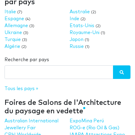
par pays
Italie
Australie
(7)
(2)
Espagne
Inde
(4)
(2)
Allemagne
Etats-Unis
(3)
(2)
Ukraine
Royaume-Uni
(3)
(1)
Turquie
Japon
(3)
(1)
Algérie
Russie
(2)
(1)
Recherche par pays
Tous les pays »
Foires de Salons de l'Architecture
du paysage en vedette
Australian International
ExpoMina Perú
Jewellery Fair
ROG-e (Rio Oil & Gas)
CPhI Worldwide
IAAPA Attractions Expo