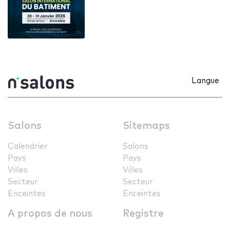
Langue
Salons
Sitemaps
Calendrier
Salons
Pays
Pays
Villes
Villes
Secteur
Secteur
Enceintes
Enceintes
A propos de nous
Registre